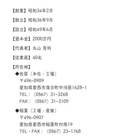
【創業】昭和34年2月
【創立】昭和36年9月
【設立】
昭和49年6月
【資本金】2000万円
【代表者】丸山 育利
【従業員】40名
【所在地】
◆佐屋（本社・工場）
〒496−0909
愛知県愛西市落合町中河原1628−1
TEL：（0567）31−3268
FAX：（0567）31−3109
◆稲葉（工場・倉庫）
〒496-0907
愛知県愛西市稲葉町村南19
TEL・FAX：（0567）23−1768