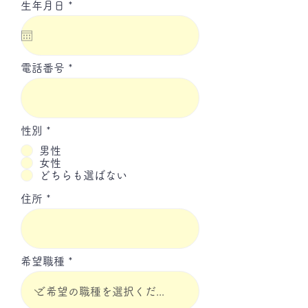
r
生年月日
*
e
q
u
i
r
電話番号
e
d
性別
*
男性
女性
どちらも選ばない
住所
希望職種